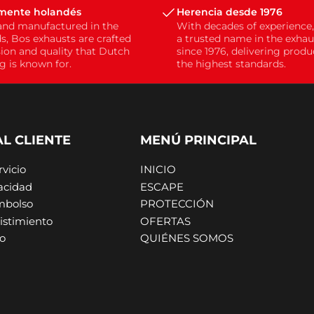
mente holandés
Herencia desde 1976
and manufactured in the
With decades of experience
s, Bos exhausts are crafted
a trusted name in the exhau
sion and quality that Dutch
since 1976, delivering prod
g is known for.
the highest standards.
L CLIENTE
MENÚ PRINCIPAL
vicio
INICIO
vacidad
ESCAPE
embolso
PROTECCIÓN
istimiento
OFERTAS
ío
QUIÉNES SOMOS