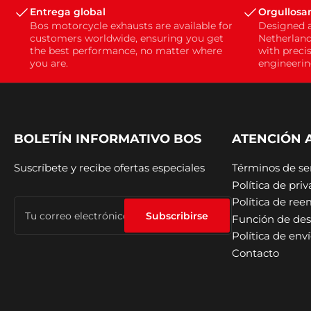
Entrega global
Orgullosa
Bos motorcycle exhausts are available for
Designed 
customers worldwide, ensuring you get
Netherland
the best performance, no matter where
with preci
you are.
engineerin
BOLETÍN INFORMATIVO BOS
ATENCIÓN A
Suscríbete y recibe ofertas especiales
Términos de ser
Política de pri
Política de re
Tu
correo
Subscribirse
Función de des
electrónico
Política de env
Contacto