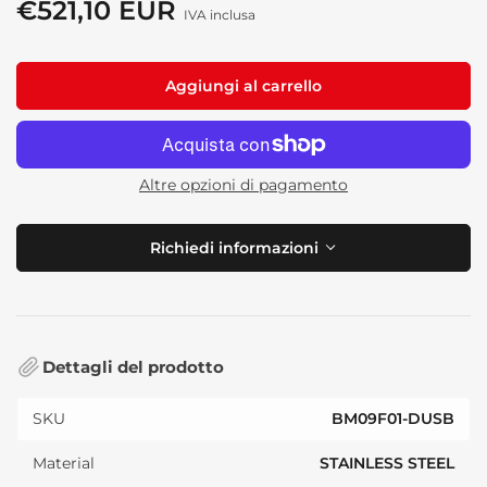
standard
€521,10 EUR
Prezzo
IVA inclusa
di
vendita
Aggiungi al carrello
Altre opzioni di pagamento
Richiedi informazioni
Dettagli del prodotto
SKU
BM09F01-DUSB
Material
STAINLESS STEEL