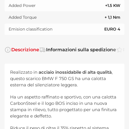
Added Power
+1.5 KW
Added Torque
+ 1,1 Nm
Emision classification
EURO 4
Descrizione
Informazioni sulla spedizione
Re
Realizzato in
acciaio inossidabile di alta qualità
,
questo scarico BMW F 750 GS ha una calotta
esterna del silenziatore leggera.
Ha un aspetto raffinato e sportivo, con una calotta
CarbonSteel e il logo BOS inciso in una nuova
stampa in rilievo, tutto progettato per una finitura
elegante e deffetto.
Riduce il peso di oltre il 35% rispetto al sistema