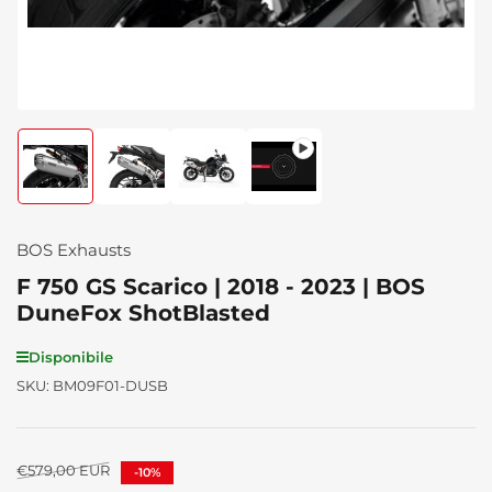
Carica
Carica
Carica
Carica
immagine
immagine
immagine
immagine
1
2
3
4
in
in
in
in
visualizzazione
visualizzazione
visualizzazione
visualizzazione
BOS Exhausts
Raccolta
Raccolta
Raccolta
Raccolta
F 750 GS Scarico | 2018 - 2023 | BOS
DuneFox ShotBlasted
Disponibile
SKU:
BM09F01-DUSB
Prezzo
€579,00 EUR
-10%