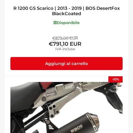
R 1200 GS Scarico | 2013 - 2019 | BOS DesertFox
BlackCoated
Disponibile
Prezzo
Prezzo
€879,00 EUR
€791,10 EUR
standard
di
IVA inclusa
vendita
Aggiungi al carrello
-10%