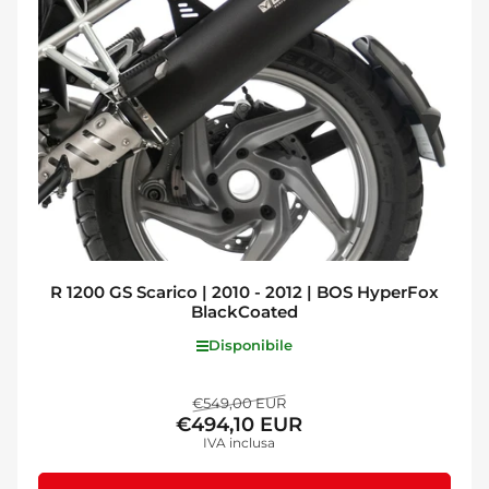
R 1200 GS Scarico | 2010 - 2012 | BOS HyperFox
BlackCoated
Disponibile
Prezzo
Prezzo
€549,00 EUR
€494,10 EUR
standard
di
IVA inclusa
vendita