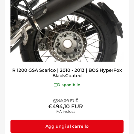
R 1200 GSA Scarico | 2010 - 2013 | BOS HyperFox
BlackCoated
Disponibile
Prezzo
Prezzo
€549,00 EUR
€494,10 EUR
standard
di
IVA inclusa
vendita
Aggiungi al carrello