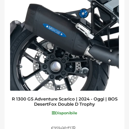
R 1300 GS Adventure Scarico | 2024 - Oggi | BOS
DesertFox Double D Trophy
Disponibile
Prezzo
Prezzo
€959,00 EUR