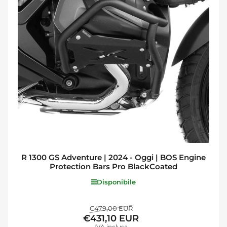
R 1300 GS Adventure | 2024 - Oggi | BOS Engine
Protection Bars Pro BlackCoated
Disponibile
Prezzo
Prezzo
€479,00 EUR
€431,10 EUR
standard
di
IVA inclusa