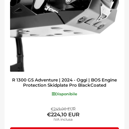
R 1300 GS Adventure | 2024 - Oggi | BOS Engine
Protection Skidplate Pro BlackCoated
Disponibile
Prezzo
Prezzo
€249,00 EUR
€224,10 EUR
standard
di
IVA inclusa
vendita