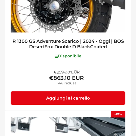
R 1300 GS Adventure Scarico | 2024 - Oggi | BOS
DesertFox Double D BlackCoated
Disponibile
Prezzo
Prezzo
€959,00 EUR
€863,10 EUR
standard
di
IVA inclusa
vendita
Aggiungi al carrello
-10%