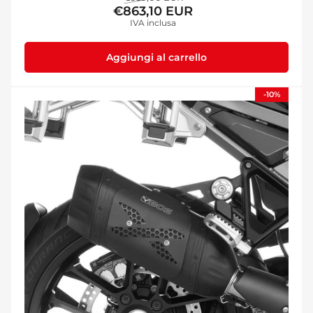
€863,10 EUR
standard
di
IVA inclusa
vendita
Aggiungi al carrello
-10%