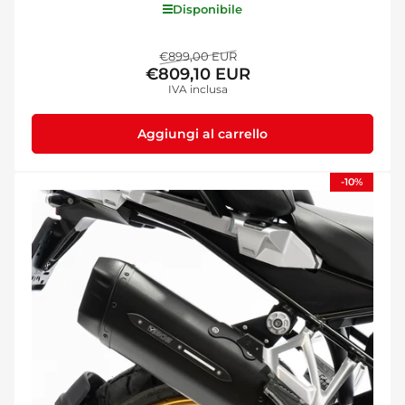
Disponibile
Prezzo
Prezzo
€899,00 EUR
€809,10 EUR
standard
di
IVA inclusa
vendita
Aggiungi al carrello
-10%