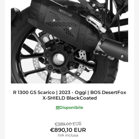
R 1300 GS Scarico | 2023 - Oggi | BOS DesertFox
X-SHIELD BlackCoated
Disponibile
Prezzo
Prezzo
€989,00 EUR
€890,10 EUR
standard
di
IVA inclusa
vendita