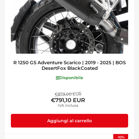
R 1250 GS Adventure Scarico | 2019 - 2025 | BOS
DesertFox BlackCoated
Disponibile
Prezzo
Prezzo
€879,00 EUR
€791,10 EUR
standard
di
IVA inclusa
vendita
Aggiungi al carrello
-10%