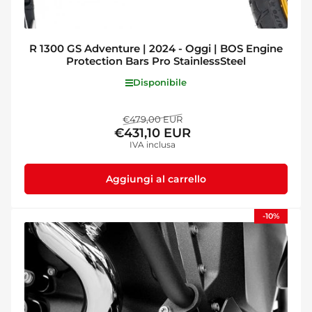
R 1300 GS Adventure | 2024 - Oggi | BOS Engine
Protection Bars Pro StainlessSteel
Disponibile
Prezzo
Prezzo
€479,00 EUR
€431,10 EUR
standard
di
IVA inclusa
vendita
Aggiungi al carrello
-10%