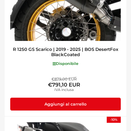
R 1250 GS Scarico | 2019 - 2025 | BOS DesertFox
BlackCoated
Disponibile
Prezzo
Prezzo
€879,00 EUR
€791,10 EUR
standard
di
IVA inclusa
vendita
Aggiungi al carrello
-10%