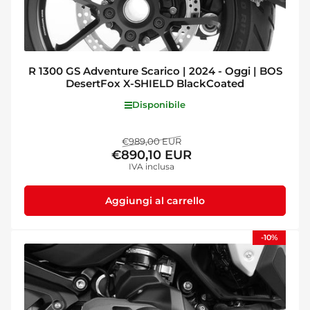
R 1300 GS Adventure Scarico | 2024 - Oggi | BOS
DesertFox X-SHIELD BlackCoated
Disponibile
Prezzo
Prezzo
€989,00 EUR
€890,10 EUR
standard
di
IVA inclusa
vendita
Aggiungi al carrello
-10%