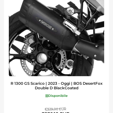
R 1300 GS Scarico | 2023 - Oggi | BOS DesertFox
Double D BlackCoated
Disponibile
Prezzo
Prezzo
€929,00 EUR