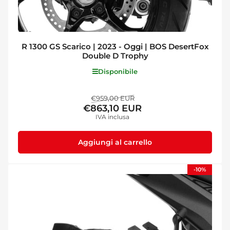
R 1300 GS Scarico | 2023 - Oggi | BOS DesertFox
Double D Trophy
Disponibile
Prezzo
Prezzo
€959,00 EUR
€863,10 EUR
standard
di
IVA inclusa
vendita
Aggiungi al carrello
-10%