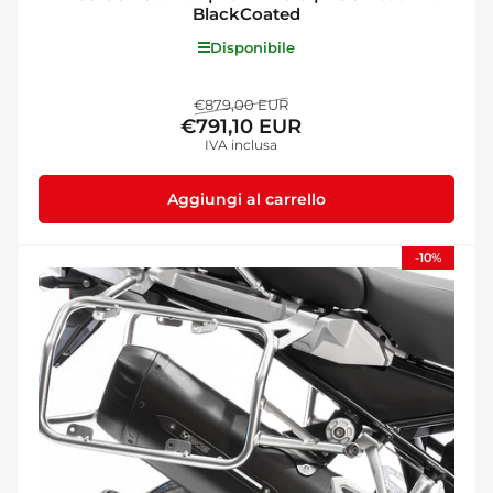
BlackCoated
Disponibile
Prezzo
Prezzo
€879,00 EUR
€791,10 EUR
standard
di
IVA inclusa
vendita
Aggiungi al carrello
-10%