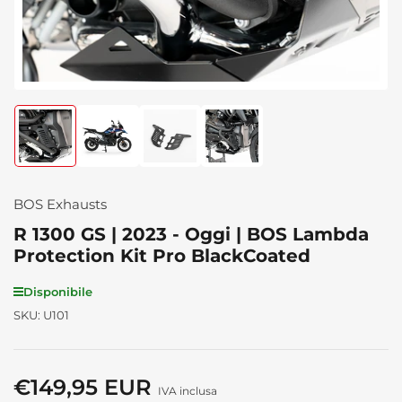
Carica
Carica
Carica
Carica
immagine
immagine
immagine
immagine
1
2
3
4
in
in
in
in
visualizzazione
visualizzazione
visualizzazione
visualizzazione
BOS Exhausts
Raccolta
Raccolta
Raccolta
Raccolta
R 1300 GS | 2023 - Oggi | BOS Lambda
Protection Kit Pro BlackCoated
Disponibile
SKU:
U101
€149,95 EUR
Prezzo
IVA inclusa