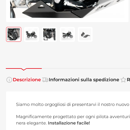
Carica
Carica
Carica
Carica
Carica
immagine
immagine
immagine
immagine
immagine
1
2
3
4
5
in
in
in
in
in
visualizzazione
visualizzazione
visualizzazione
visualizzazione
visualizzazione
Raccolta
Raccolta
Raccolta
Raccolta
Raccolta
Descrizione
Informazioni sulla spedizione
R
Siamo molto orgogliosi di presentarvi il nostro nu
Magnificamente progettato per ogni pilota avventurie
nera elegante.
Installazione facile!