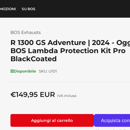
MOZIONI
SU BOS
BOS Exhausts
R 1300 GS Adventure | 2024 - Ogg
BOS Lambda Protection Kit Pro
BlackCoated
Disponibile
SKU:
U101
€149,95 EUR
Prezzo
IVA inclusa
standard
Aggiungi al carrello