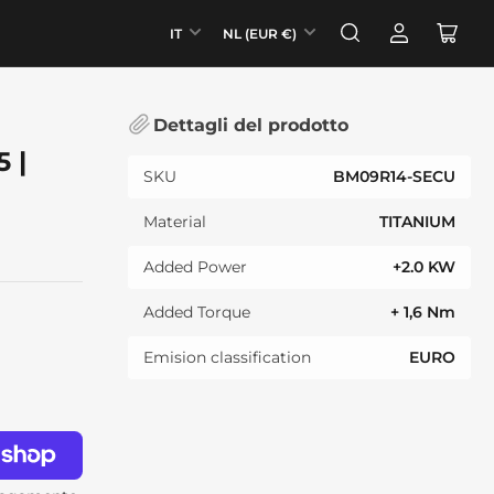
L
P
IT
NL (EUR €)
Accedi
Apri
i
a
il
n
e
mini
g
s
carrel
Dettagli del prodotto
u
e
 |
a
/
SKU
BM09R14-SECU
R
e
Material
TITANIUM
g
Added Power
+2.0 KW
i
o
Added Torque
+ 1,6 Nm
n
Emision classification
EURO
e