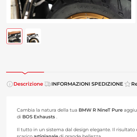
Carica
Carica
immagine
immagine
1
2
in
in
visualizzazione
visualizzazione
Raccolta
Raccolta
Descrizione
INFORMAZIONI SPEDIZIONE
Re
Cambia la natura della tua
BMW R NineT Pure
aggiu
di
BOS Exhausts
.
Il tutto in un sistema dal design elegante. Il risultat
scarico
artigianale
di grande bellezza.