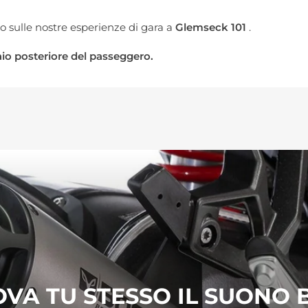
sulle nostre esperienze di gara a
Glemseck 101
.
laio posteriore del passeggero.
VA TU STESSO IL SUONO 