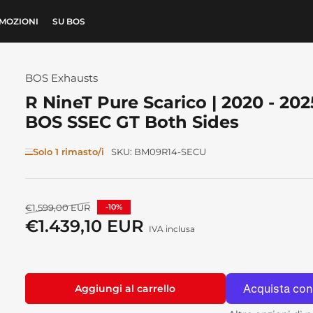
MOZIONI
SU BOS
BOS Exhausts
R NineT Pure Scarico | 2020 - 2025
BOS SSEC GT Both Sides
Solo 1 rimasto/i
SKU:
BM09R14-SECU
Prezzo
€1.599,00 EUR
-10%
standard
€1.439,10 EUR
Prezzo
IVA inclusa
di
vendita
Aggiungi al carrello