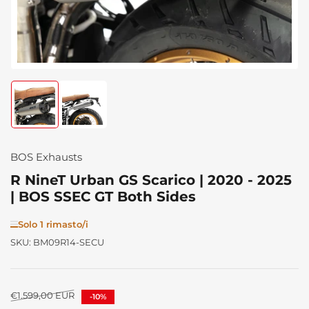
Carica
Carica
immagine
immagine
1
2
in
in
visualizzazione
visualizzazione
BOS Exhausts
Raccolta
Raccolta
R NineT Urban GS Scarico | 2020 - 2025
| BOS SSEC GT Both Sides
Solo 1 rimasto/i
SKU:
BM09R14-SECU
Prezzo
€1.599,00 EUR
-10%