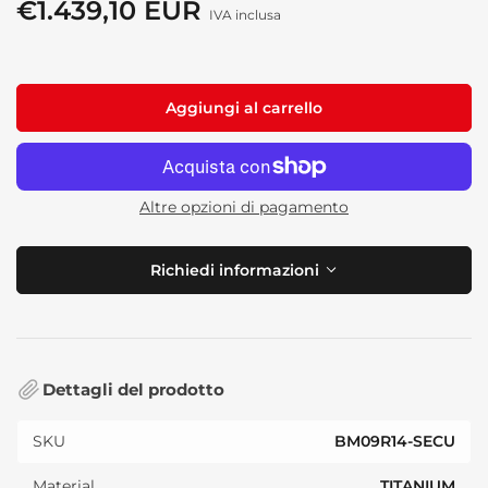
standard
€1.439,10 EUR
Prezzo
IVA inclusa
di
vendita
Aggiungi al carrello
Altre opzioni di pagamento
Richiedi informazioni
Dettagli del prodotto
SKU
BM09R14-SECU
Material
TITANIUM