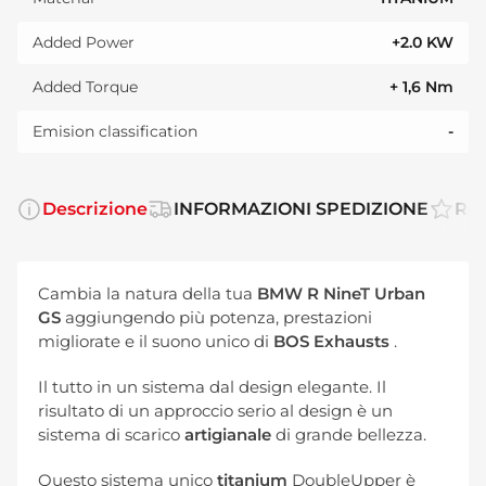
Added Power
+2.0 KW
Added Torque
+ 1,6 Nm
Emision classification
-
Descrizione
INFORMAZIONI SPEDIZIONE
Rec
Cambia la natura della tua
BMW R NineT Urban
GS
aggiungendo più potenza, prestazioni
migliorate e il suono unico di
BOS Exhausts
.
Il tutto in un sistema dal design elegante. Il
risultato di un approccio serio al design è un
sistema di scarico
artigianale
di grande bellezza.
Questo sistema unico
titanium
DoubleUpper è