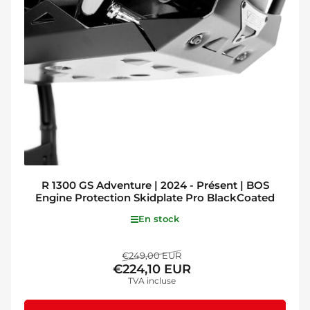
R 1300 GS Adventure | 2024 - Présent | BOS
Engine Protection Skidplate Pro BlackCoated
En stock
Prix
Prix
€249,00 EUR
€224,10 EUR
de
TVA incluse
solde