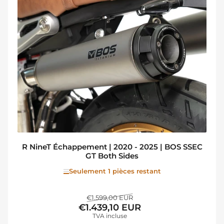
R NineT Échappement | 2020 - 2025 | BOS SSEC
GT Both Sides
Seulement 1 pièces restant
Prix
Prix
€1.599,00 EUR
€1.439,10 EUR
de
TVA incluse
solde