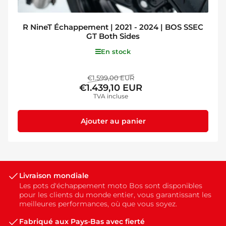
R NineT Échappement | 2021 - 2024 | BOS SSEC
GT Both Sides
En stock
Prix
Prix
€1.599,00 EUR
€1.439,10 EUR
de
TVA incluse
solde
Ajouter au panier
Livraison mondiale
Les pots d'échappement moto Bos sont disponibles
pour les clients du monde entier, vous garantissant les
meilleures performances, où que vous soyez.
Fabriqué aux Pays-Bas avec fierté