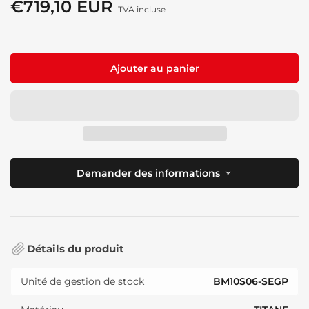
€719,10 EUR
Prix
TVA incluse
de
solde
Ajouter au panier
Demander des informations
Détails du produit
Unité de gestion de stock
BM10S06-SEGP