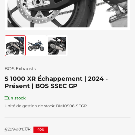
Chargement
Chargement
Chargement
de
de
de
la
la
la
photo
photo
photo
1
2
3
BOS Exhausts
à
à
à
la
la
la
S 1000 XR Échappement | 2024 -
galerie
galerie
galerie
Présent | BOS SSEC GP
En stock
Unité de gestion de stock:
BM10S06-SEGP
Prix
€799,00 EUR
-10%