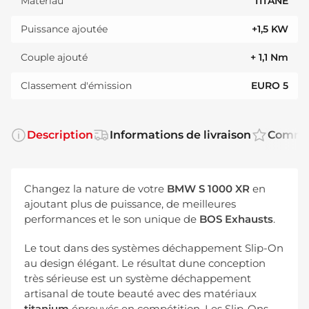
Matériau
TITANE
Puissance ajoutée
+1,5 KW
Couple ajouté
+ 1,1 Nm
Classement d'émission
EURO 5
Description
Informations de livraison
Comme
Changez la nature de votre
BMW S 1000 XR
en
ajoutant plus de puissance, de meilleures
performances et le son unique de
BOS Exhausts
.
Le tout dans des systèmes déchappement Slip-On
au design élégant. Le résultat dune conception
très sérieuse est un système déchappement
artisanal de toute beauté avec des matériaux
titanium
éprouvés en compétition. Les Slip-Ons