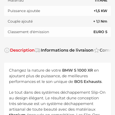
Matériau
TITANE
Puissance ajoutée
+1,5 KW
Couple ajouté
+ 1,1 Nm
Classement d'émission
EURO 5
Description
Informations de livraison
Comme
Changez la nature de votre
BMW S 1000 XR
en
ajoutant plus de puissance, de meilleures
performances et le son unique de
BOS Exhausts
.
Le tout dans des systèmes déchappement Slip-On
au design élégant. Le résultat dune conception
très sérieuse est un système déchappement
artisanal de toute beauté avec des matériaux
titanium
éprouvés en compétition. Les Slip-Ons