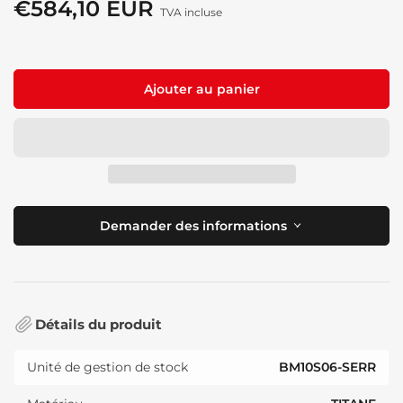
€584,10 EUR
Prix
TVA incluse
de
solde
Ajouter au panier
Demander des informations
Détails du produit
Unité de gestion de stock
BM10S06-SERR