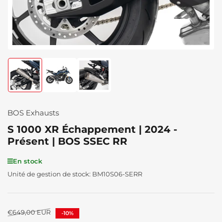
Chargement
Chargement
Chargement
de
de
de
la
la
la
photo
photo
photo
1
2
3
BOS Exhausts
à
à
à
la
la
la
S 1000 XR Échappement | 2024 -
galerie
galerie
galerie
Présent | BOS SSEC RR
En stock
Unité de gestion de stock:
BM10S06-SERR
Prix
€649,00 EUR
-10%