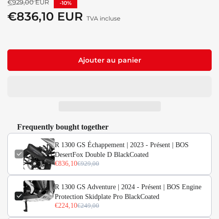
Prix
€929,00 EUR
-10%
€836,10 EUR
Prix
TVA incluse
de
solde
Ajouter au panier
Frequently bought together
R 1300 GS Échappement | 2023 - Présent | BOS
DesertFox Double D BlackCoated
€836,10
€929,00
R 1300 GS Adventure | 2024 - Présent | BOS Engine
Protection Skidplate Pro BlackCoated
€224,10
€249,00