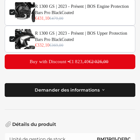
R 1300 GS | 2023 - Présent | BOS Engine Protection
Bars Pro BlackCoated
€431,10
€479,00
R 1300 GS | 2023 - Présent | BOS Upper Protection
Bars Pro BlackCoated
€332,10
€369,00
Buy with Discount •
€1 823,40
€2 026,00
Demander des informations
Détails du produit
Unité de gestion de stock
BM13R01-DFBC