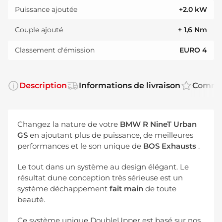
Puissance ajoutée
+2.0 kW
Couple ajouté
+ 1,6 Nm
Classement d'émission
EURO 4
Description
Informations de livraison
Comme
Changez la nature de votre
BMW R NineT Urban
GS
en ajoutant plus de puissance, de meilleures
performances et le son unique de
BOS Exhausts
.
Le tout dans un système au design élégant. Le
résultat dune conception très sérieuse est un
système déchappement
fait main
de toute
beauté.
Ce système unique DoubleUpper est basé sur nos