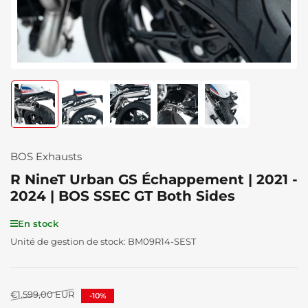
Chargement
Chargement
Chargement
Chargement
Chargement
de
de
de
de
de
la
la
la
la
la
photo
photo
photo
photo
photo
1
2
3
4
5
BOS Exhausts
à
à
à
à
à
la
la
la
la
la
R NineT Urban GS Échappement | 2021 -
galerie
galerie
galerie
galerie
galerie
2024 | BOS SSEC GT Both Sides
En stock
Unité de gestion de stock:
BM09R14-SEST
Prix
€1.599,00 EUR
-10%