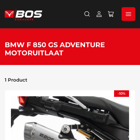
Aanmelden
Mini-
winkelwage
openen
BMW F 850 GS ADVENTURE
MOTORUITLAAT
1 Product
-10%