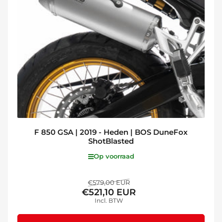
F 850 GSA | 2019 - Heden | BOS DuneFox
ShotBlasted
Op voorraad
Normale
Aanbiedingsprijs
€579,00 EUR
€521,10 EUR
prijs
Incl. BTW