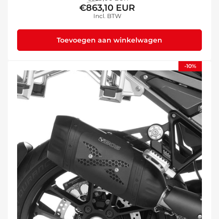
€863,10 EUR
prijs
Incl. BTW
Toevoegen aan winkelwagen
-10%