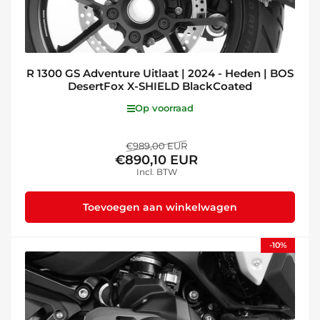
R 1300 GS Adventure Uitlaat | 2024 - Heden | BOS
DesertFox X-SHIELD BlackCoated
Op voorraad
Normale
Aanbiedingsprijs
€989,00 EUR
€890,10 EUR
prijs
Incl. BTW
Toevoegen aan winkelwagen
-10%