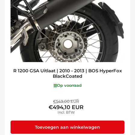
R 1200 GSA Uitlaat | 2010 - 2013 | BOS HyperFox
BlackCoated
Op voorraad
Normale
Aanbiedingsprijs
€549,00 EUR
€494,10 EUR
prijs
Incl. BTW
Toevoegen aan winkelwagen