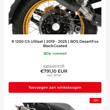
R 1250 GS Uitlaat | 2019 - 2025 | BOS DesertFox
BlackCoated
Op voorraad
Normale
Aanbiedingsprijs
€879,00 EUR
€791,10 EUR
prijs
Incl. BTW
Toevoegen aan winkelwagen
-10%