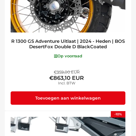
R 1300 GS Adventure Uitlaat | 2024 - Heden | BOS
DesertFox Double D BlackCoated
Op voorraad
Normale
Aanbiedingsprijs
€959,00 EUR
€863,10 EUR
prijs
Incl. BTW
Toevoegen aan winkelwagen
-10%