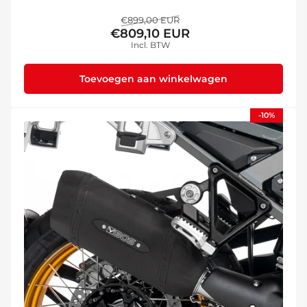
Normale
Aanbiedingsprijs
€899,00 EUR
€809,10 EUR
prijs
Incl. BTW
Toevoegen aan winkelwagen
-10%