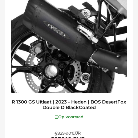
R 1300 GS Uitlaat | 2023 - Heden | BOS DesertFox
Double D BlackCoated
Op voorraad
Normale
Aanbiedingsprijs
€929,00 EUR