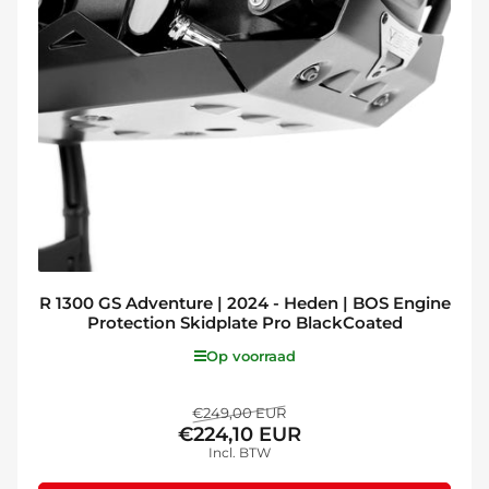
R 1300 GS Adventure | 2024 - Heden | BOS Engine
Protection Skidplate Pro BlackCoated
Op voorraad
Normale
Aanbiedingsprijs
€249,00 EUR
€224,10 EUR
prijs
Incl. BTW