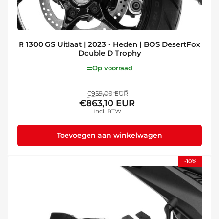
R 1300 GS Uitlaat | 2023 - Heden | BOS DesertFox
Double D Trophy
Op voorraad
Normale
Aanbiedingsprijs
€959,00 EUR
€863,10 EUR
prijs
Incl. BTW
Toevoegen aan winkelwagen
-10%