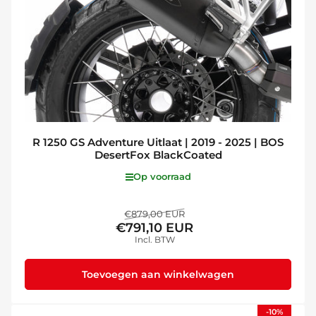
R 1250 GS Adventure Uitlaat | 2019 - 2025 | BOS
DesertFox BlackCoated
Op voorraad
Normale
Aanbiedingsprijs
€879,00 EUR
€791,10 EUR
prijs
Incl. BTW
Toevoegen aan winkelwagen
-10%