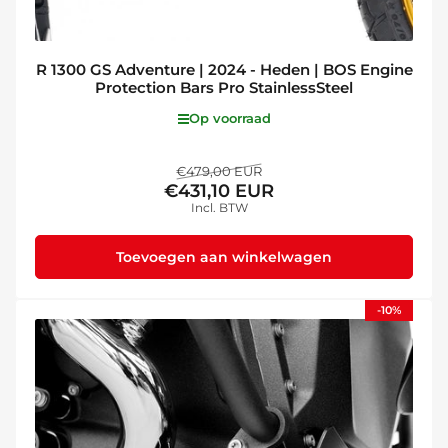
R 1300 GS Adventure | 2024 - Heden | BOS Engine
Protection Bars Pro StainlessSteel
Op voorraad
Normale
Aanbiedingsprijs
€479,00 EUR
€431,10 EUR
prijs
Incl. BTW
Toevoegen aan winkelwagen
-10%