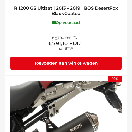
R 1200 GS Uitlaat | 2013 - 2019 | BOS DesertFox
BlackCoated
Op voorraad
Normale
Aanbiedingsprijs
€879,00 EUR
€791,10 EUR
prijs
Incl. BTW
Toevoegen aan winkelwagen
-10%