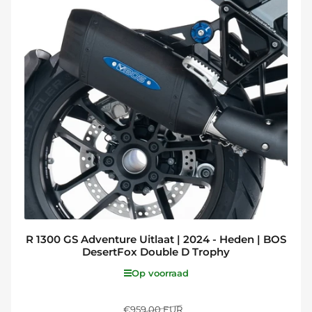
R 1300 GS Adventure Uitlaat | 2024 - Heden | BOS
DesertFox Double D Trophy
Op voorraad
Normale
Aanbiedingsprijs
€959,00 EUR