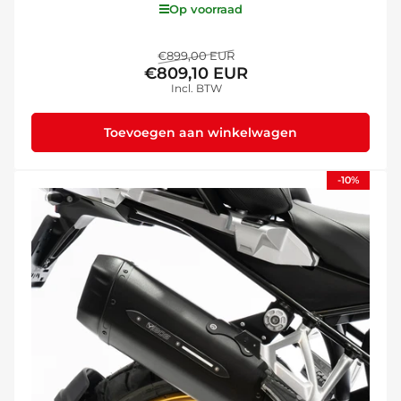
Op voorraad
Normale
Aanbiedingsprijs
€899,00 EUR
€809,10 EUR
prijs
Incl. BTW
Toevoegen aan winkelwagen
-10%