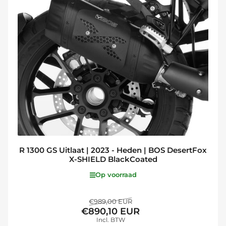
R 1300 GS Uitlaat | 2023 - Heden | BOS DesertFox
X-SHIELD BlackCoated
Op voorraad
Normale
Aanbiedingsprijs
€989,00 EUR
€890,10 EUR
prijs
Incl. BTW