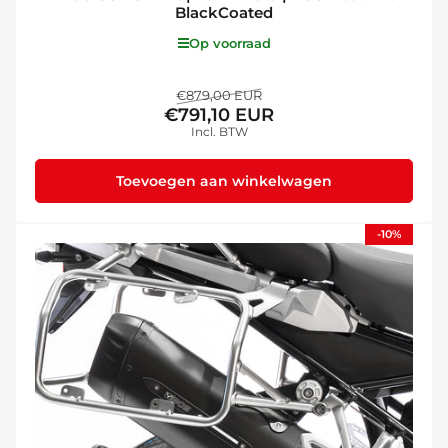
BlackCoated
Op voorraad
Normale
Aanbiedingsprijs
€879,00 EUR
€791,10 EUR
prijs
Incl. BTW
Toevoegen aan winkelwagen
-10%