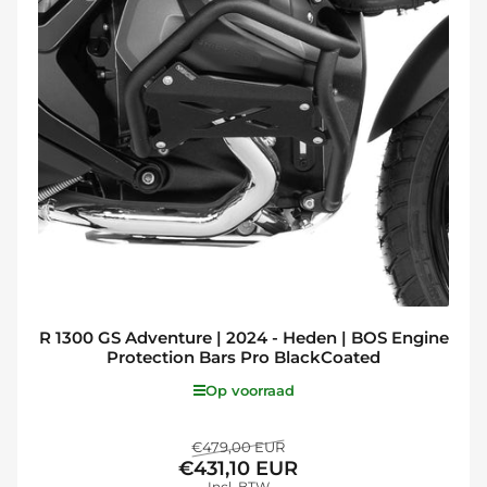
R 1300 GS Adventure | 2024 - Heden | BOS Engine
Protection Bars Pro BlackCoated
Op voorraad
Normale
Aanbiedingsprijs
€479,00 EUR
€431,10 EUR
prijs
Incl. BTW