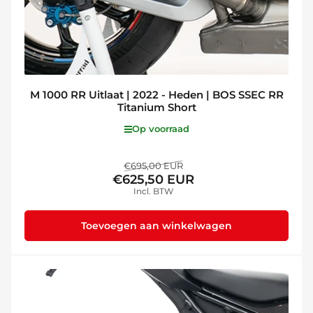
M 1000 RR Uitlaat | 2022 - Heden | BOS SSEC RR
Titanium Short
Op voorraad
Normale
Aanbiedingsprijs
€695,00 EUR
€625,50 EUR
prijs
Incl. BTW
Toevoegen aan winkelwagen