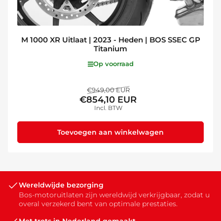
M 1000 XR Uitlaat | 2023 - Heden | BOS SSEC GP
Titanium
Op voorraad
Normale
Aanbiedingsprijs
€949,00 EUR
€854,10 EUR
prijs
Incl. BTW
Toevoegen aan winkelwagen
Wereldwijde bezorging
Bos-motoruitlaten zijn wereldwijd verkrijgbaar, zodat u
overal verzekerd bent van optimale prestaties.