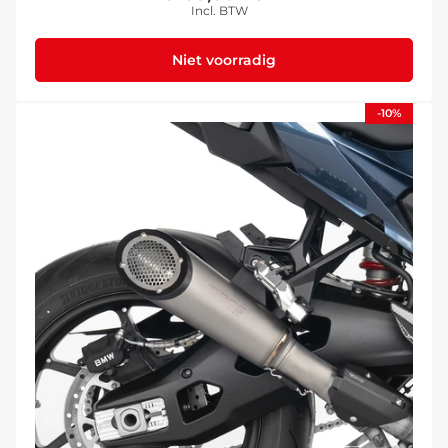
Incl. BTW
prijs
Niet voorradig
-10%