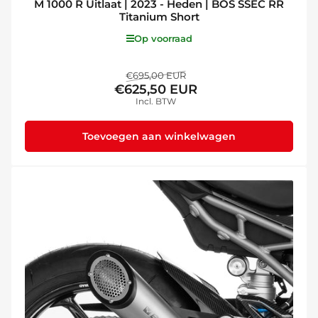
M 1000 R Uitlaat | 2023 - Heden | BOS SSEC RR
Titanium Short
Op voorraad
Normale
Aanbiedingsprijs
€695,00 EUR
€625,50 EUR
prijs
Incl. BTW
Toevoegen aan winkelwagen